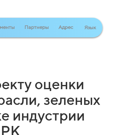
менты
Партнеры
Адрес
Язык
оекту оценки
расли, зеленых
же индустрии
 РК