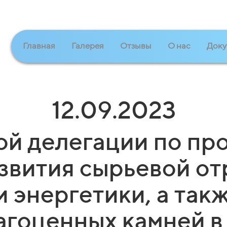
Главная
Галерея
Отзывы
О нас
Доку
12.09.2023
ой делегации по пр
звития сырьевой от
и энергетики, а так
агоценных камней в