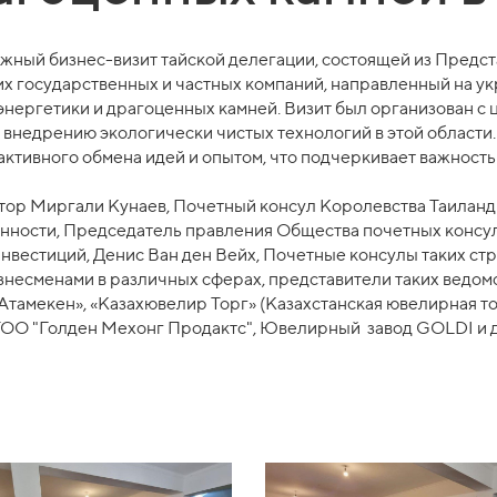
важный бизнес-визит тайской делегации, состоящей из Предс
их государственных и частных компаний, направленный на у
 энергетики и драгоценных камней. Визит был организован с
я внедрению экологически чистых технологий в этой области.
тивного обмена идей и опытом, что подчеркивает важность
ор Миргали Кунаев, Почетный консул Королевства Таиланд 
ости, Председатель правления Общества почетных консулов
нвестиций, Денис Ван ден Вейх, Почетные консулы таких стр
несменами в различных сферах, представители таких ведомс
тамекен», «Казахювелир Торг» (Казахстанская ювелирная то
ТОО "Голден Мехонг Продактс", Ювелирный завод GOLDI и 